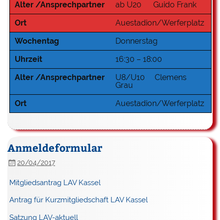
Alter /Ansprechpartner
ab U20 Guido Frank
Ort
Auestadion/Werferplatz
Wochentag
Donnerstag
Uhrzeit
16:30 – 18:00
Alter /Ansprechpartner
U8/U10 Clemens
Grau
Ort
Auestadion/Werferplatz
Anmeldeformular
20/04/2017
Mitgliedsantrag LAV Kassel
Antrag für Kurzmitgliedschaft LAV Kassel
Satzung LAV-aktuell