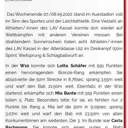
Das Wochenende 07./08.05.2022 stand im Auestadion voll
im Sinn des Sportes und der Leichtathletik. Eine Vielzahl an
Athleten/-innen des LAV Kassel konnte sich wieder auf
Wettkämpfen mit anderen Vereinen messen. Bei
strahlendem Sonnenschein traten acht Athleten/-innen
des LAV Kassel in der Altersklasse U12 im Dreikampf (50m
Sprint, Weitsprung & Schlagballwurf) an.
In der
W10
konnte sich
Lotta Schäfer
mit 991 Punkten
einen hervorragenden Bronze-Rang erkämpfen. Sie
absolvierte die 50m Strecke in 8,76sec, sprang 3,55m weit
und warf den Ball 21,50m weit. Ebenfalls in der W10
startend, erkämpfte sich
Mia Bante
mit 919 Punkten einen
tollen 5. Platz. Besonders bitte für sie, es fehlten nur 2
Punkte bis Rang 4. Mia lief die 50m in 9,09sec, sprang
3,07m weit und warf den Ball mit 23,50m von allen
Konkurrentinnen am weitesten. Die 3. Im Bunde war
Carla
Bachmann
. Sie konnte sich einen guten 9. Platz