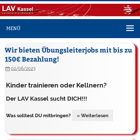
Zum
Inhalt
springen
LAV Kassel
Vereinsseite des LAV Kassel
MENÜ
Wir bieten Übungsleiterjobs mit bis zu
150€ Bezahlung!
02/06/2023
Kinder trainieren oder Kellnern?
De
r
LAV Kassel
sucht
DICH
!!!
Was solltest
DU
mitbringen?
» Weiterlesen