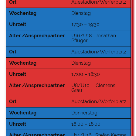
Ort
Auestadion/Werferplatz
Wochentag
Dienstag
Uhrzeit
17:30 – 19:30
Alter /Ansprechpartner
U16/U18 Jonathan
Pflüger
Ort
Auestadion/Werferplatz
Wochentag
Dienstag
Uhrzeit
17:00 – 18:30
Alter /Ansprechpartner
U8/U10 Clemens
Grau
Ort
Auestadion/Werferplatz
Wochentag
Donnerstag
Uhrzeit
16:00 – 18:00
Alter /Ansprechpartner
U14/U16 Stefan Kemna