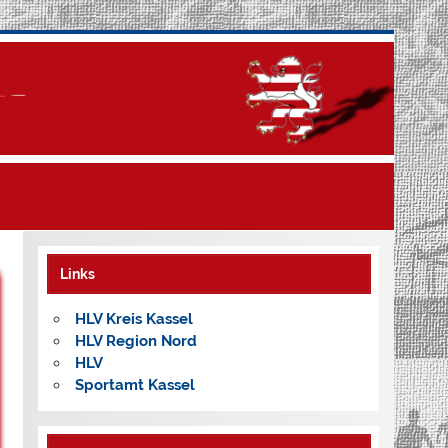
Links
HLV Kreis Kassel
HLV Region Nord
HLV
Sportamt Kassel