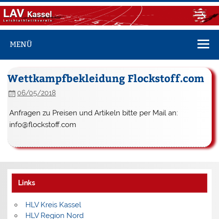
Zum
Inhalt
springen
LAV Kassel
Vereinsseite des LAV Kassel
MENÜ
Wettkampfbekleidung Flockstoff.com
06/05/2018
Anfragen zu Preisen und Artikeln bitte per Mail an:
info@flockstoff.com
Links
HLV Kreis Kassel
HLV Region Nord