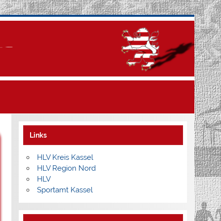
Links
HLV Kreis Kassel
HLV Region Nord
HLV
Sportamt Kassel