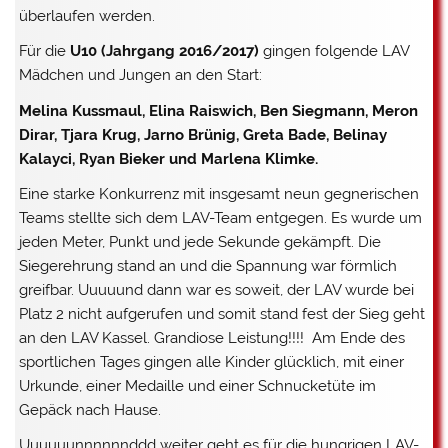
überlaufen werden.
Für die
U10 (Jahrgang 2016/2017)
gingen folgende LAV
Mädchen und Jungen an den Start:
Melina Kussmaul, Elina Raiswich, Ben Siegmann, Meron
Dirar, Tjara Krug, Jarno Brünig, Greta Bade, Belinay
Kalayci, Ryan Bieker und Marlena Klimke.
Eine starke Konkurrenz mit insgesamt neun gegnerischen
Teams stellte sich dem LAV-Team entgegen. Es wurde um
jeden Meter, Punkt und jede Sekunde gekämpft. Die
Siegerehrung stand an und die Spannung war förmlich
greifbar. Uuuuund dann war es soweit, der LAV wurde bei
Platz 2 nicht aufgerufen und somit stand fest der Sieg geht
an den LAV Kassel. Grandiose Leistung!!!! Am Ende des
sportlichen Tages gingen alle Kinder glücklich, mit einer
Urkunde, einer Medaille und einer Schnucketüte im
Gepäck nach Hause.
Uuuuuunnnnnnddd weiter geht es für die hungrigen LAV-