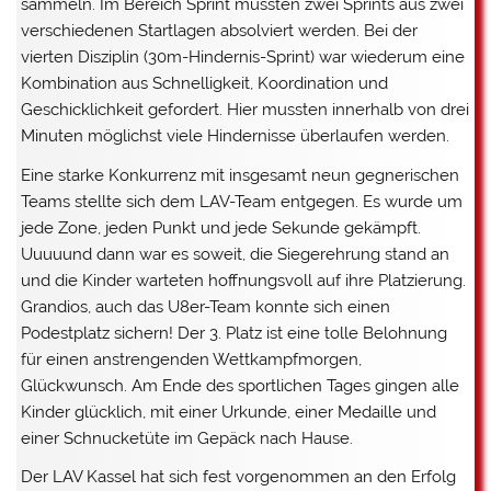
sammeln. Im Bereich Sprint mussten zwei Sprints aus zwei
verschiedenen Startlagen absolviert werden. Bei der
vierten Disziplin (30m-Hindernis-Sprint) war wiederum eine
Kombination aus Schnelligkeit, Koordination und
Geschicklichkeit gefordert. Hier mussten innerhalb von drei
Minuten möglichst viele Hindernisse überlaufen werden.
Eine starke Konkurrenz mit insgesamt neun gegnerischen
Teams stellte sich dem LAV-Team entgegen. Es wurde um
jede Zone, jeden Punkt und jede Sekunde gekämpft.
Uuuuund dann war es soweit, die Siegerehrung stand an
und die Kinder warteten hoffnungsvoll auf ihre Platzierung.
Grandios, auch das U8er-Team konnte sich einen
Podestplatz sichern! Der 3. Platz ist eine tolle Belohnung
für einen anstrengenden Wettkampfmorgen,
Glückwunsch. Am Ende des sportlichen Tages gingen alle
Kinder glücklich, mit einer Urkunde, einer Medaille und
einer Schnucketüte im Gepäck nach Hause.
Der LAV Kassel hat sich fest vorgenommen an den Erfolg