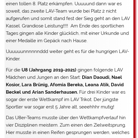
einen tollen 8. Platz erkämpfen. Uuuuund dann war es
soweit, das zweite LAV-Team wurde bei Platz 2 nicht
aufgerufen und somit stand fest der Sieg geht an den LAV
Kassel. Grandiose Leistung!!!! Am Ende des sportlichen
Tages gingen alle Kinder glücklich, mit einer Urkunde und
einer Medaille im Gepäck nach Hause.
Uuuuuunnnnnnddd weiter geht es für die hungrigen LAV-
Kinder.
Für die
U8 (Jahrgang 2019-2021)
gingen folgende LAV
Mädchen und Jungen an den Start:
Dian Daoudi, Nael
Kosior, Lara Brünig, Afomia Bereka, Leana Atik, David
Beckel und Arian Sanderhausen.
Für drei Kinder war es
sogar der erste Wettkampf im LAV Trikot. Der jüngste
Sportler war sogar erst 5 Jahre alt, seeehhhr mutig!
Das U8er-Teams musste über den Wettkampfverlauf hin
vier Disziplinen meistern. Zum einen den Zielweitsprung.
Hier musste in einen Reifen gesprungen werden, welches