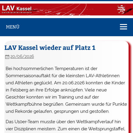
Zum
Inhalt
springen
LAV Kassel
Vereinsseite des LAV Kassel
MENÜ
LAV Kassel wieder auf Platz 1
20/06/2026
Bei hochsommerlichen Temperaturen ist der
Sommersaisonauftakt für die kleinsten LAV-Athletinnen
und Athleten geglückt. Am 20.06.2026 konnten die Kinder
in Felsberg an ihre Erfolge anknüpfen. Viele neue
Gesichter konnten wir im Training und auf der
Wettkampfbühne begrüßen. Gemeinsam wurde für Punkte
und Rekorde gelaufen, gesprungen und gestoßen.
Das U10er-Team musste über den Wettkampfverlauf hin
vier Disziplinen meistern. Zum einen die Weitsprungstaffel,