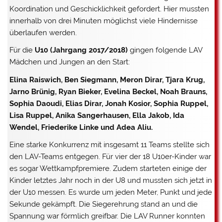
Koordination und Geschicklichkeit gefordert. Hier mussten
innerhalb von drei Minuten möglichst viele Hindernisse
überlaufen werden.
Für die
U10 (Jahrgang 2017/2018)
gingen folgende LAV
Mädchen und Jungen an den Start:
Elina Raiswich, Ben Siegmann, Meron Dirar, Tjara Krug,
Jarno Brünig, Ryan Bieker, Evelina Beckel, Noah Brauns,
Sophia Daoudi, Elias Dirar, Jonah Kosior, Sophia Ruppel,
Lisa Ruppel, Anika Sangerhausen, Ella Jakob, Ida
Wendel, Friederike Linke und Adea Aliu.
Eine starke Konkurrenz mit insgesamt 11 Teams stellte sich
den LAV-Teams entgegen. Für vier der 18 U10er-Kinder war
es sogar Wettkampfpremiere. Zudem starteten einige der
Kinder letztes Jahr noch in der U8 und mussten sich jetzt in
der U10 messen. Es wurde um jeden Meter, Punkt und jede
Sekunde gekämpft. Die Siegerehrung stand an und die
Spannung war förmlich greifbar. Die LAV Runner konnten