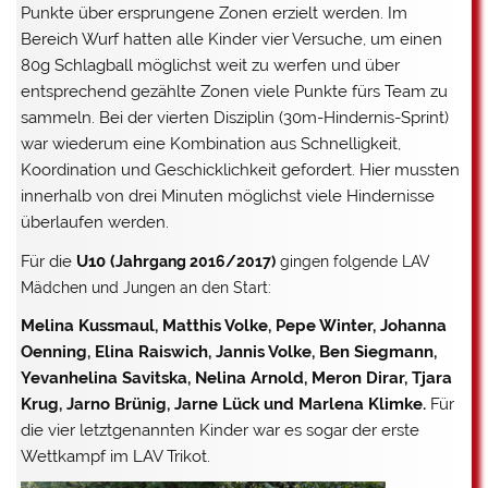
Punkte über ersprungene Zonen erzielt werden. Im
Bereich Wurf hatten alle Kinder vier Versuche, um einen
80g Schlagball möglichst weit zu werfen und über
entsprechend gezählte Zonen viele Punkte fürs Team zu
sammeln. Bei der vierten Disziplin (30m-Hindernis-Sprint)
war wiederum eine Kombination aus Schnelligkeit,
Koordination und Geschicklichkeit gefordert. Hier mussten
innerhalb von drei Minuten möglichst viele Hindernisse
überlaufen werden.
Für die
U10 (Jahr
gang 2016/2017)
gingen folgende LAV
Mädchen und Jungen an den Start:
Melina Kussmaul, Matthis Volke, Pepe Winter, Johanna
Oenning, Elina Raiswich, Jannis Volke, Ben Siegmann,
Yevanhelina Savitska, Nelina Arnold, Meron Dirar, Tjara
Krug, Jarno Brünig, Jarne Lück und Marlena Klimke.
Für
die vier letztgenannten Kinder war es sogar der erste
Wettkampf im LAV Trikot.